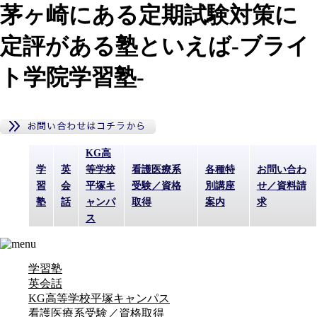
茅ヶ崎にある定期試験対策に
定評がある塾といえば-ブライ
ト学院学習塾-
KG高
学
英
等学校
看護医療系
各種特
お問い合わ
習
会
平塚キ
受験／資格
別講座
せ／資料請
塾
話
ャンパ
取得
案内
求
ス
学習塾
英会話
KG高等学校平塚キャンパス
看護医療系受験／資格取得