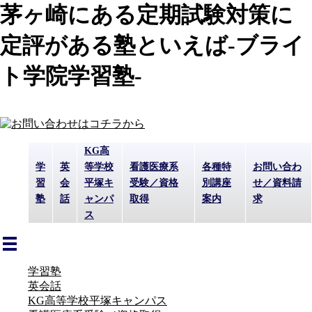
茅ヶ崎にある定期試験対策に
定評がある塾といえば-ブライ
ト学院学習塾-
KG高
学
英
等学校
看護医療系
各種特
お問い合わ
習
会
平塚キ
受験／資格
別講座
せ／資料請
塾
話
ャンパ
取得
案内
求
ス
学習塾
英会話
KG高等学校平塚キャンパス