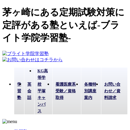
茅ヶ崎にある定期試験対策に
定評がある塾といえば-ブラ
イト学院学習塾-
KG高
等学
学
英
校
看護医療系
各種特
お問い合
習
会
平塚
受験／資格
別講座
わせ／資
塾
話
キャ
取得
案内
料請求
ンパ
ス