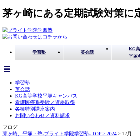
茅ヶ崎にある定期試験対策に定
KG
学習塾
英会話
平塚
学習塾
英会話
KG高等学校平塚キャンパス
看護医療系受験／資格取得
各種特別講座案内
お問い合わせ／資料請求
ブログ
茅ヶ崎、平塚・塾-ブライト学院学習塾- TOP >
2024
>
12月