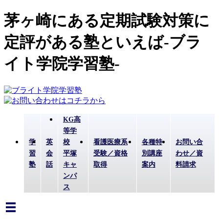
茅ヶ崎にある定期試験対策に
定評がある塾といえば-ブラ
イト学院学習塾-
KG高
等学
学
英
校
看護医療系
各種特
お問い合
習
会
平塚
受験／資格
別講座
わせ／資
塾
話
キャ
取得
案内
料請求
ンパ
ス