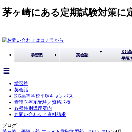
茅ヶ崎にある定期試験対策に定
KG
学習塾
英会話
平塚
学習塾
英会話
KG高等学校平塚キャンパス
看護医療系受験／資格取得
各種特別講座案内
お問い合わせ／資料請求
ブログ
茅ヶ崎、平塚・塾-ブライト学院学習塾- TOP >
2015
>
4月