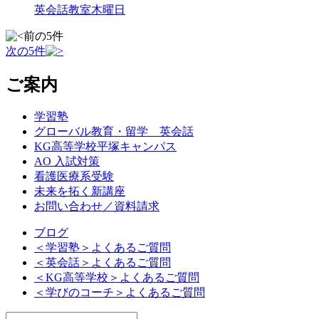
英会話教室木曜日
前の5件
次の5件
ご案内
学習塾
グローバル教育・留学 英会話
KG高等学校平塚キャンパス
AO 入試対策
看護医療系受験
未来を拓く新講座
お問い合わせ／資料請求
ブログ
＜学習塾＞よくあるご質問
＜英会話＞よくあるご質問
＜KG高等学校＞よくあるご質問
＜学びのコーチ＞よくあるご質問