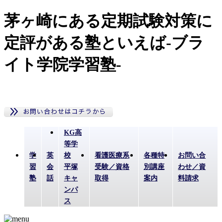
茅ヶ崎にある定期試験対策に
定評がある塾といえば-ブラ
イト学院学習塾-
KG高
等学
学
英
校
看護医療系
各種特
お問い合
習
会
平塚
受験／資格
別講座
わせ／資
塾
話
キャ
取得
案内
料請求
ンパ
ス