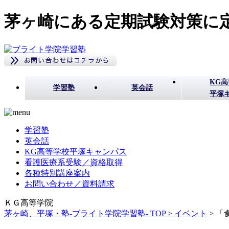
茅ヶ崎にある定期試験対策に定
KG
学習塾
英会話
平塚
学習塾
英会話
KG高等学校平塚キャンパス
看護医療系受験／資格取得
各種特別講座案内
お問い合わせ／資料請求
ＫＧ高等学院
茅ヶ崎、平塚・塾-ブライト学院学習塾- TOP >
イベント
>
「