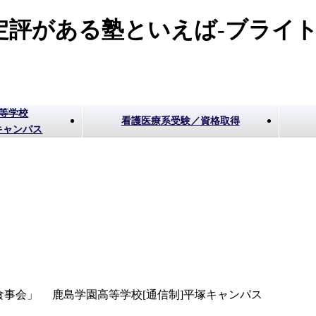
評がある塾といえば-ブライト
高等学校
看護医療系受験／資格取得
キャンパス
食事会」 鹿島学園高等学校[通信制]平塚キャンパス