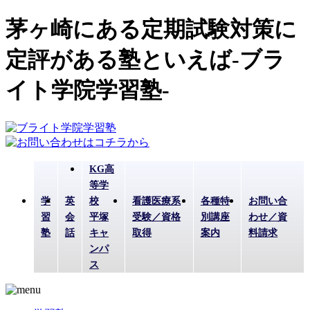
茅ヶ崎にある定期試験対策に
定評がある塾といえば-ブラ
イト学院学習塾-
KG高
等学
学
英
校
看護医療系
各種特
お問い合
習
会
平塚
受験／資格
別講座
わせ／資
塾
話
キャ
取得
案内
料請求
ンパ
ス