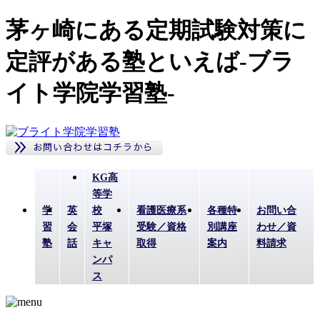
茅ヶ崎にある定期試験対策に
定評がある塾といえば-ブラ
イト学院学習塾-
KG高
等学
学
英
校
看護医療系
各種特
お問い合
習
会
平塚
受験／資格
別講座
わせ／資
塾
話
キャ
取得
案内
料請求
ンパ
ス