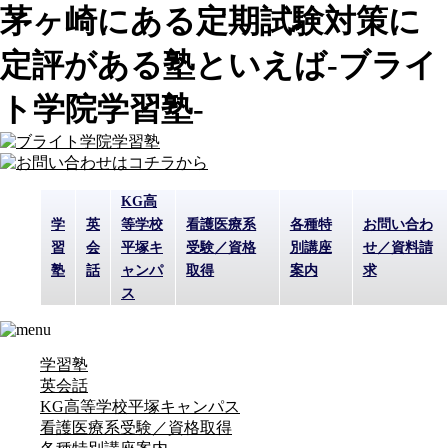
茅ヶ崎にある定期試験対策に
定評がある塾といえば-ブライ
ト学院学習塾-
KG高
学
英
等学校
看護医療系
各種特
お問い合わ
習
会
平塚キ
受験／資格
別講座
せ／資料請
塾
話
ャンパ
取得
案内
求
ス
学習塾
英会話
KG高等学校平塚キャンパス
看護医療系受験／資格取得