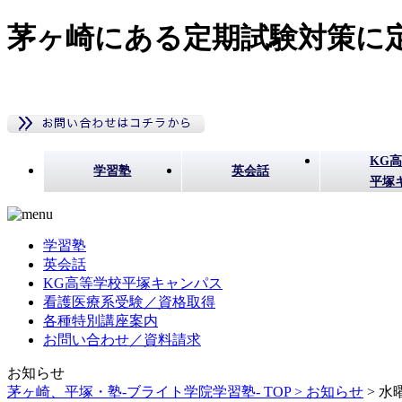
茅ヶ崎にある定期試験対策に定
KG
学習塾
英会話
平塚
学習塾
英会話
KG高等学校平塚キャンパス
看護医療系受験／資格取得
各種特別講座案内
お問い合わせ／資料請求
お知らせ
茅ヶ崎、平塚・塾-ブライト学院学習塾- TOP >
お知らせ
>
水