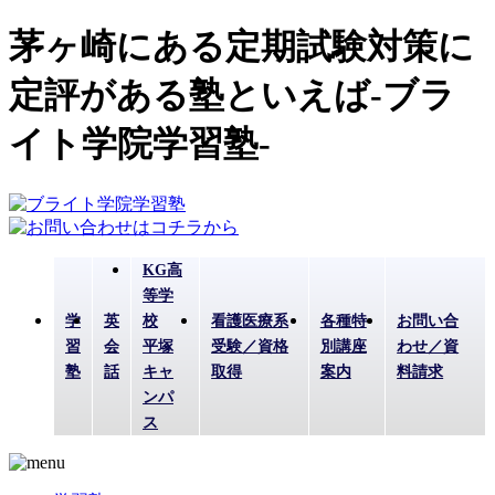
茅ヶ崎にある定期試験対策に
定評がある塾といえば-ブラ
イト学院学習塾-
KG高
等学
学
英
校
看護医療系
各種特
お問い合
習
会
平塚
受験／資格
別講座
わせ／資
塾
話
キャ
取得
案内
料請求
ンパ
ス