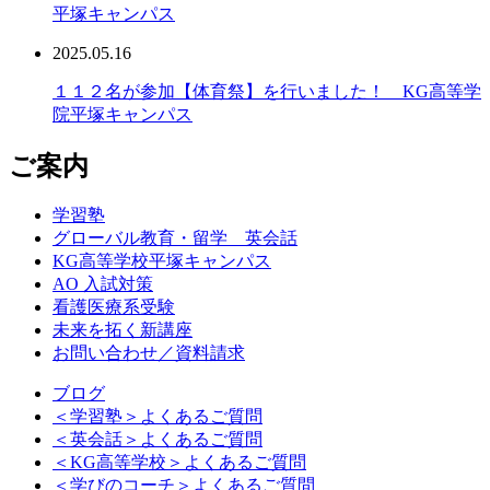
平塚キャンパス
2025.05.16
１１２名が参加【体育祭】を行いました！ KG高等学
院平塚キャンパス
ご案内
学習塾
グローバル教育・留学 英会話
KG高等学校平塚キャンパス
AO 入試対策
看護医療系受験
未来を拓く新講座
お問い合わせ／資料請求
ブログ
＜学習塾＞よくあるご質問
＜英会話＞よくあるご質問
＜KG高等学校＞よくあるご質問
＜学びのコーチ＞よくあるご質問