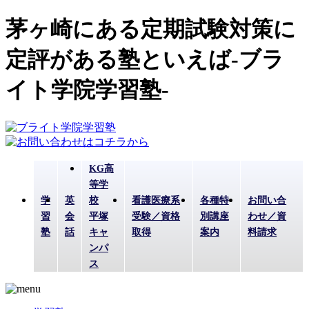
茅ヶ崎にある定期試験対策に
定評がある塾といえば-ブラ
イト学院学習塾-
KG高
等学
学
英
校
看護医療系
各種特
お問い合
習
会
平塚
受験／資格
別講座
わせ／資
塾
話
キャ
取得
案内
料請求
ンパ
ス