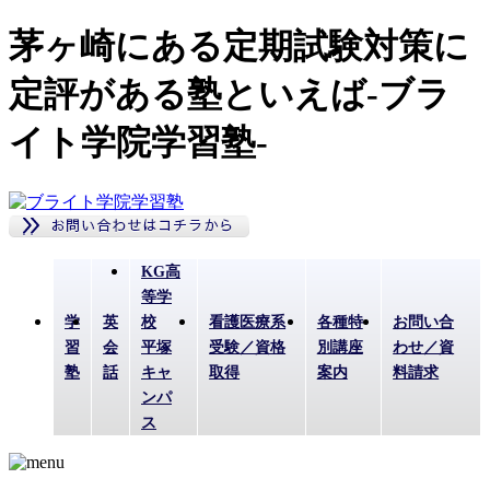
茅ヶ崎にある定期試験対策に
定評がある塾といえば-ブラ
イト学院学習塾-
KG高
等学
学
英
校
看護医療系
各種特
お問い合
習
会
平塚
受験／資格
別講座
わせ／資
塾
話
キャ
取得
案内
料請求
ンパ
ス