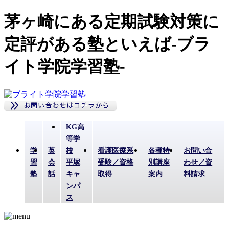
茅ヶ崎にある定期試験対策に
定評がある塾といえば-ブラ
イト学院学習塾-
KG高
等学
学
英
校
看護医療系
各種特
お問い合
習
会
平塚
受験／資格
別講座
わせ／資
塾
話
キャ
取得
案内
料請求
ンパ
ス