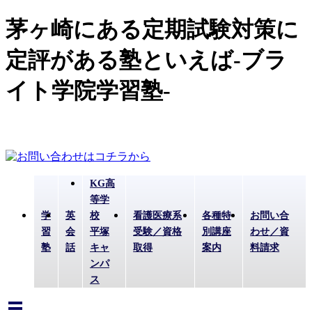
茅ヶ崎にある定期試験対策に
定評がある塾といえば-ブラ
イト学院学習塾-
KG高
等学
学
英
校
看護医療系
各種特
お問い合
習
会
平塚
受験／資格
別講座
わせ／資
塾
話
キャ
取得
案内
料請求
ンパ
ス