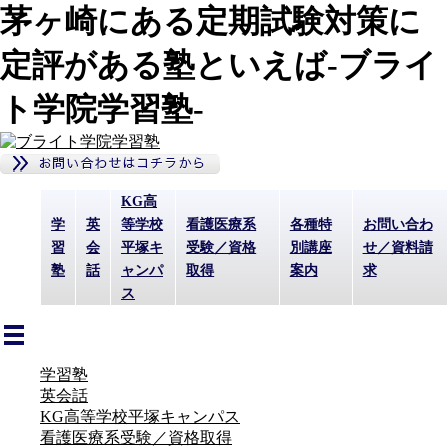
茅ヶ崎にある定期試験対策に
定評がある塾といえば-ブライ
ト学院学習塾-
KG高
学
英
等学校
看護医療系
各種特
お問い合わ
習
会
平塚キ
受験／資格
別講座
せ／資料請
塾
話
ャンパ
取得
案内
求
ス
学習塾
英会話
KG高等学校平塚キャンパス
看護医療系受験／資格取得