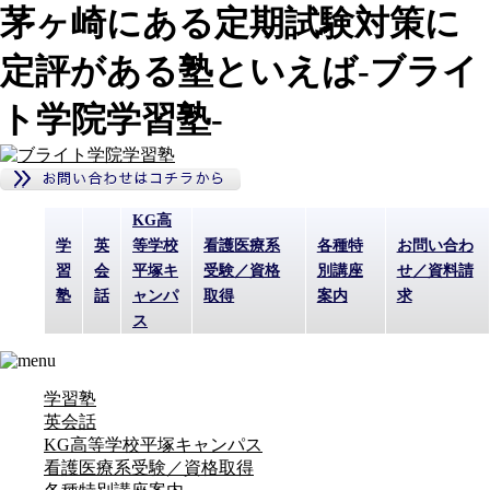
茅ヶ崎にある定期試験対策に
定評がある塾といえば-ブライ
ト学院学習塾-
KG高
学
英
等学校
看護医療系
各種特
お問い合わ
習
会
平塚キ
受験／資格
別講座
せ／資料請
塾
話
ャンパ
取得
案内
求
ス
学習塾
英会話
KG高等学校平塚キャンパス
看護医療系受験／資格取得