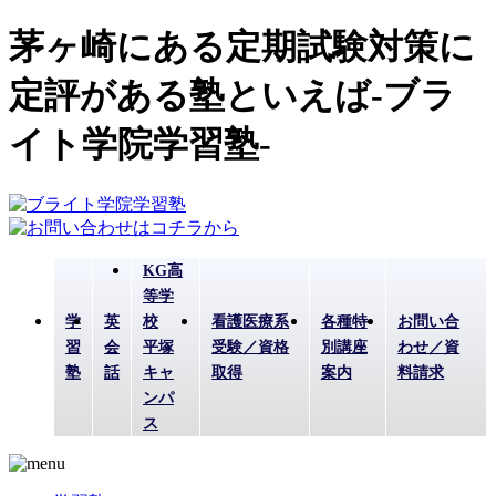
茅ヶ崎にある定期試験対策に
定評がある塾といえば-ブラ
イト学院学習塾-
KG高
等学
学
英
校
看護医療系
各種特
お問い合
習
会
平塚
受験／資格
別講座
わせ／資
塾
話
キャ
取得
案内
料請求
ンパ
ス