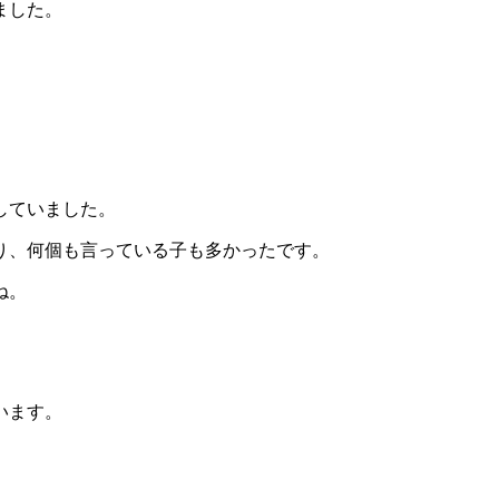
ました。
していました。
り、何個も言っている子も多かったです。
ね。
います。