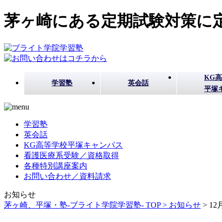
茅ヶ崎にある定期試験対策に定
KG
学習塾
英会話
平塚
学習塾
英会話
KG高等学校平塚キャンパス
看護医療系受験／資格取得
各種特別講座案内
お問い合わせ／資料請求
お知らせ
茅ヶ崎、平塚・塾-ブライト学院学習塾- TOP >
お知らせ
>
1