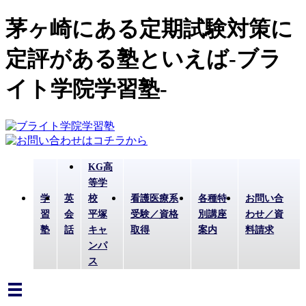
茅ヶ崎にある定期試験対策に
定評がある塾といえば-ブラ
イト学院学習塾-
KG高
等学
学
英
校
看護医療系
各種特
お問い合
習
会
平塚
受験／資格
別講座
わせ／資
塾
話
キャ
取得
案内
料請求
ンパ
ス