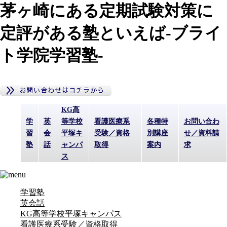
茅ヶ崎にある定期試験対策に
定評がある塾といえば-ブライ
ト学院学習塾-
KG高
学
英
等学校
看護医療系
各種特
お問い合わ
習
会
平塚キ
受験／資格
別講座
せ／資料請
塾
話
ャンパ
取得
案内
求
ス
学習塾
英会話
KG高等学校平塚キャンパス
看護医療系受験／資格取得