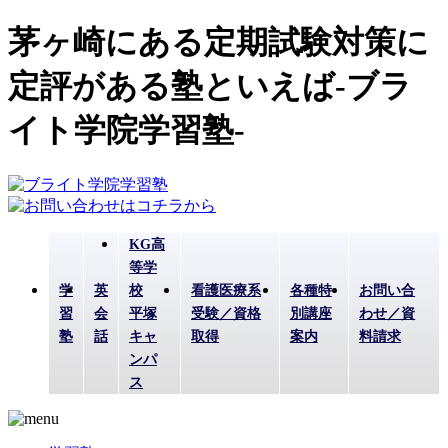
茅ヶ崎にある定期試験対策に
定評がある塾といえば-ブラ
イト学院学習塾-
KG高
等学
学
英
校
看護医療系
各種特
お問い合
習
会
平塚
受験／資格
別講座
わせ／資
塾
話
キャ
取得
案内
料請求
ンパ
ス