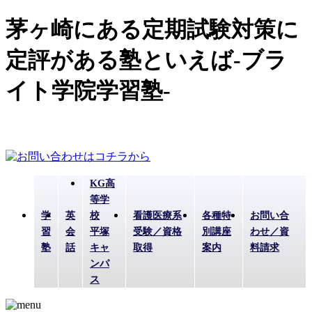
茅ヶ崎にある定期試験対策に
定評がある塾といえば-ブラ
イト学院学習塾-
KG高
等学
学
英
校
看護医療系
各種特
お問い合
習
会
平塚
受験／資格
別講座
わせ／資
塾
話
キャ
取得
案内
料請求
ンパ
ス