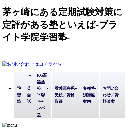
茅ヶ崎にある定期試験対策に
定評がある塾といえば-ブラ
イト学院学習塾-
KG高
等学
学
英
校
看護医療系
各種特
お問い合
習
会
平塚
受験／資格
別講座
わせ／資
塾
話
キャ
取得
案内
料請求
ンパ
ス