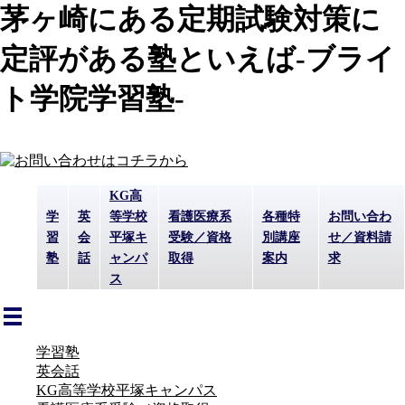
茅ヶ崎にある定期試験対策に
定評がある塾といえば-ブライ
ト学院学習塾-
KG高
学
英
等学校
看護医療系
各種特
お問い合わ
習
会
平塚キ
受験／資格
別講座
せ／資料請
塾
話
ャンパ
取得
案内
求
ス
学習塾
英会話
KG高等学校平塚キャンパス