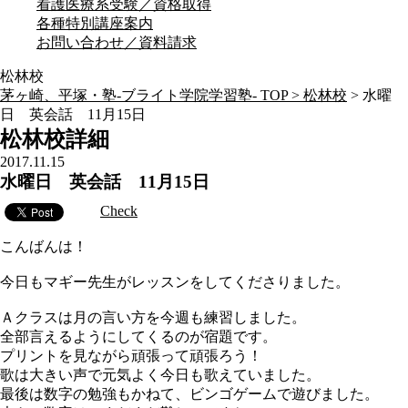
看護医療系受験／資格取得
各種特別講座案内
お問い合わせ／資料請求
松林校
茅ヶ崎、平塚・塾-ブライト学院学習塾- TOP >
松林校
>
水曜
日 英会話 11月15日
松林校詳細
2017.11.15
水曜日 英会話 11月15日
Check
こんばんは！
今日もマギー先生がレッスンをしてくださりました。
Ａクラスは月の言い方を今週も練習しました。
全部言えるようにしてくるのが宿題です。
プリントを見ながら頑張って頑張ろう！
歌は大きい声で元気よく今日も歌えていました。
最後は数字の勉強もかねて、ビンゴゲームで遊びました。