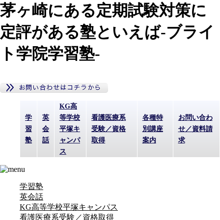
茅ヶ崎にある定期試験対策に
定評がある塾といえば-ブライ
ト学院学習塾-
KG高
学
英
等学校
看護医療系
各種特
お問い合わ
習
会
平塚キ
受験／資格
別講座
せ／資料請
塾
話
ャンパ
取得
案内
求
ス
学習塾
英会話
KG高等学校平塚キャンパス
看護医療系受験／資格取得