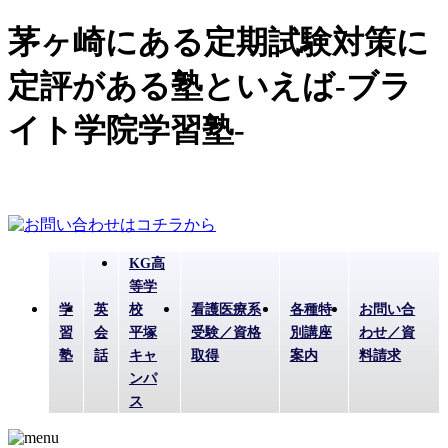
茅ヶ崎にある定期試験対策に
定評がある塾といえば-ブラ
イト学院学習塾-
KG高
等学
学
英
校
看護医療系
各種特
お問い合
習
会
平塚
受験／資格
別講座
わせ／資
塾
話
キャ
取得
案内
料請求
ンパ
ス