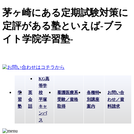
茅ヶ崎にある定期試験対策に
定評がある塾といえば-ブラ
イト学院学習塾-
KG高
等学
学
英
校
看護医療系
各種特
お問い合
習
会
平塚
受験／資格
別講座
わせ／資
塾
話
キャ
取得
案内
料請求
ンパ
ス