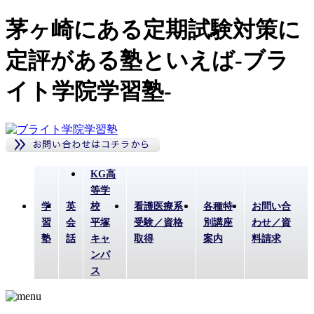
茅ヶ崎にある定期試験対策に
定評がある塾といえば-ブラ
イト学院学習塾-
KG高
等学
学
英
校
看護医療系
各種特
お問い合
習
会
平塚
受験／資格
別講座
わせ／資
塾
話
キャ
取得
案内
料請求
ンパ
ス