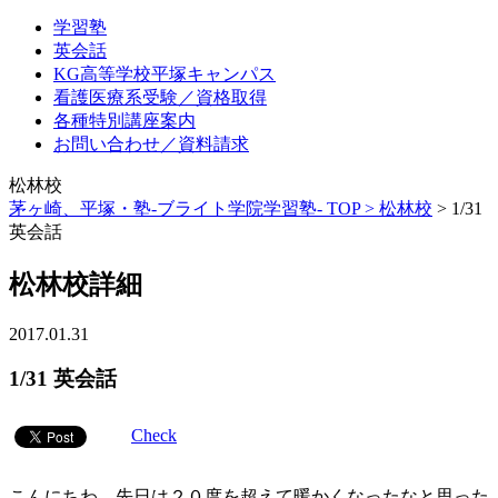
学習塾
英会話
KG高等学校平塚キャンパス
看護医療系受験／資格取得
各種特別講座案内
お問い合わせ／資料請求
松林校
茅ヶ崎、平塚・塾-ブライト学院学習塾- TOP >
松林校
>
1/31
英会話
松林校詳細
2017.01.31
1/31 英会話
Check
こんにちわ。先日は２０度を超えて暖かくなったなと思った