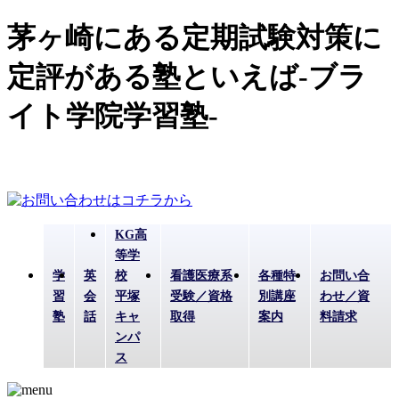
茅ヶ崎にある定期試験対策に
定評がある塾といえば-ブラ
イト学院学習塾-
KG高
等学
学
英
校
看護医療系
各種特
お問い合
習
会
平塚
受験／資格
別講座
わせ／資
塾
話
キャ
取得
案内
料請求
ンパ
ス