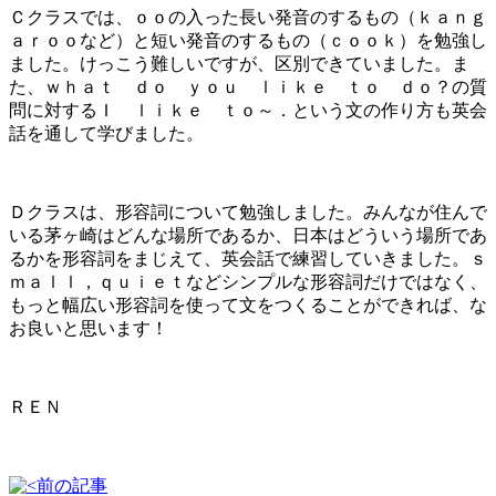
Ｃクラスでは、ｏｏの入った長い発音のするもの（ｋａｎｇ
ａｒｏｏなど）と短い発音のするもの（ｃｏｏｋ）を勉強し
ました。けっこう難しいですが、区別できていました。ま
た、ｗｈａｔ ｄｏ ｙｏｕ ｌｉｋｅ ｔｏ ｄｏ？の質
問に対するＩ ｌｉｋｅ ｔｏ～．という文の作り方も英会
話を通して学びました。
Ｄクラスは、形容詞について勉強しました。みんなが住んで
いる茅ヶ崎はどんな場所であるか、日本はどういう場所であ
るかを形容詞をまじえて、英会話で練習していきました。ｓ
ｍａｌｌ，ｑｕｉｅｔなどシンプルな形容詞だけではなく、
もっと幅広い形容詞を使って文をつくることができれば、な
お良いと思います！
ＲＥＮ
前の記事