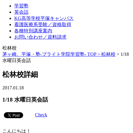
学習塾
英会話
KG高等学校平塚キャンパス
看護医療系受験／資格取得
各種特別講座案内
お問い合わせ／資料請求
松林校
茅ヶ崎、平塚・塾-ブライト学院学習塾- TOP >
松林校
>
1/18
水曜日英会話
松林校詳細
2017.01.18
1/18 水曜日英会話
Check
こんにちは！