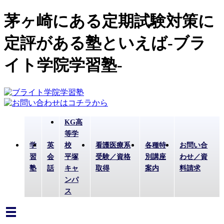
茅ヶ崎にある定期試験対策に
定評がある塾といえば-ブラ
イト学院学習塾-
KG高
等学
学
英
校
看護医療系
各種特
お問い合
習
会
平塚
受験／資格
別講座
わせ／資
塾
話
キャ
取得
案内
料請求
ンパ
ス