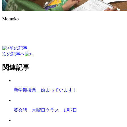
Momoko
前の記事
次の記事へ
関連記事
新学期授業 始まっています！
英会話 木曜日クラス 1月7日