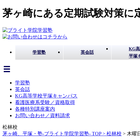
茅ヶ崎にある定期試験対策に定
KG
学習塾
英会話
平塚
学習塾
英会話
KG高等学校平塚キャンパス
看護医療系受験／資格取得
各種特別講座案内
お問い合わせ／資料請求
松林校
茅ヶ崎、平塚・塾-ブライト学院学習塾- TOP >
松林校
>
木曜