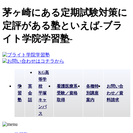
茅ヶ崎にある定期試験対策に
定評がある塾といえば-ブラ
イト学院学習塾-
KG高
等学
学
英
校
看護医療系
各種特
お問い合
習
会
平塚
受験／資格
別講座
わせ／資
塾
話
キャ
取得
案内
料請求
ンパ
ス