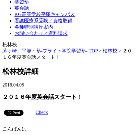
学習塾
英会話
KG高等学校平塚キャンパス
看護医療系受験／資格取得
各種特別講座案内
お問い合わせ／資料請求
松林校
茅ヶ崎、平塚・塾-ブライト学院学習塾- TOP >
松林校
>
２０
１６年度英会話スタート！
松林校詳細
2016.04.05
２０１６年度英会話スタート！
Check
こんばんは。