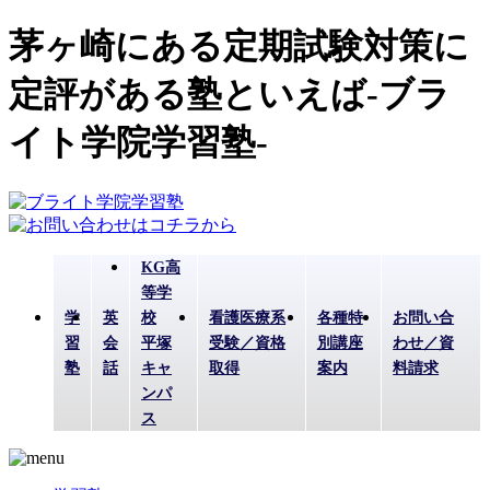
茅ヶ崎にある定期試験対策に
定評がある塾といえば-ブラ
イト学院学習塾-
KG高
等学
学
英
校
看護医療系
各種特
お問い合
習
会
平塚
受験／資格
別講座
わせ／資
塾
話
キャ
取得
案内
料請求
ンパ
ス