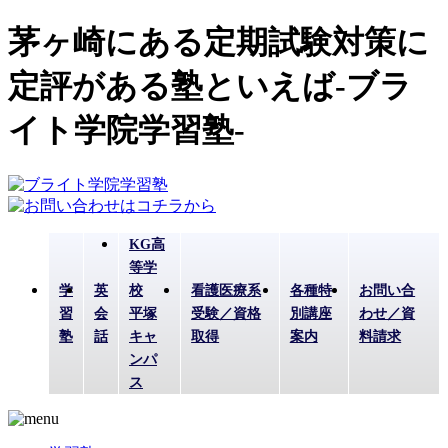
茅ヶ崎にある定期試験対策に
定評がある塾といえば-ブラ
イト学院学習塾-
KG高
等学
学
英
校
看護医療系
各種特
お問い合
習
会
平塚
受験／資格
別講座
わせ／資
塾
話
キャ
取得
案内
料請求
ンパ
ス