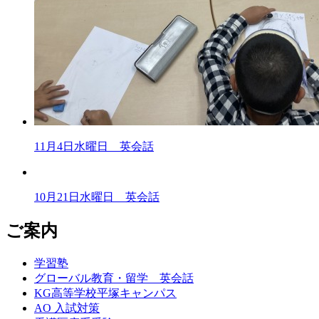
11月4日水曜日 英会話
10月21日水曜日 英会話
ご案内
学習塾
グローバル教育・留学 英会話
KG高等学校平塚キャンパス
AO 入試対策