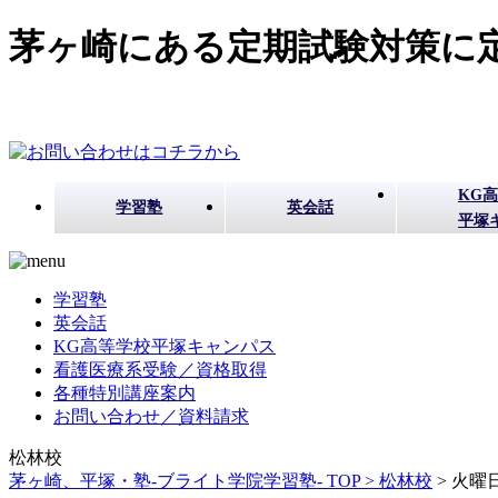
茅ヶ崎にある定期試験対策に定
KG
学習塾
英会話
平塚
学習塾
英会話
KG高等学校平塚キャンパス
看護医療系受験／資格取得
各種特別講座案内
お問い合わせ／資料請求
松林校
茅ヶ崎、平塚・塾-ブライト学院学習塾- TOP >
松林校
>
火曜