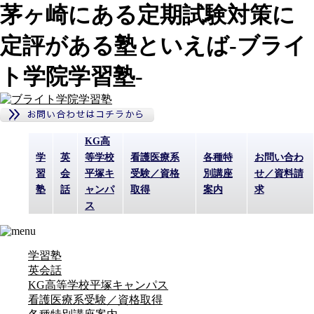
茅ヶ崎にある定期試験対策に
定評がある塾といえば-ブライ
ト学院学習塾-
KG高
学
英
等学校
看護医療系
各種特
お問い合わ
習
会
平塚キ
受験／資格
別講座
せ／資料請
塾
話
ャンパ
取得
案内
求
ス
学習塾
英会話
KG高等学校平塚キャンパス
看護医療系受験／資格取得