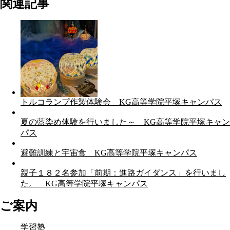
関連記事
トルコランプ作製体験会 KG高等学院平塚キャンパス
夏の藍染め体験を行いました～ KG高等学院平塚キャン
パス
避難訓練と宇宙食 KG高等学院平塚キャンパス
親子１８２名参加「前期：進路ガイダンス」を行いまし
た。 KG高等学院平塚キャンパス
ご案内
学習塾