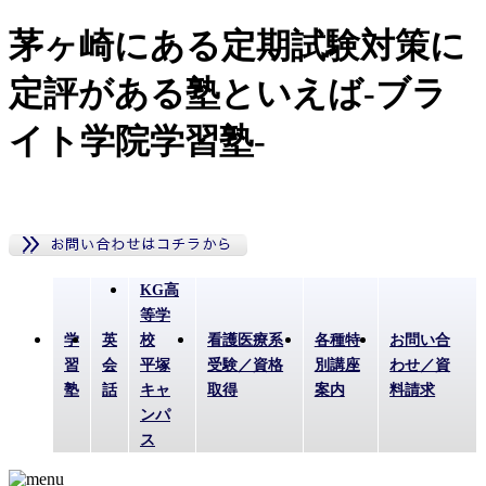
茅ヶ崎にある定期試験対策に
定評がある塾といえば-ブラ
イト学院学習塾-
KG高
等学
学
英
校
看護医療系
各種特
お問い合
習
会
平塚
受験／資格
別講座
わせ／資
塾
話
キャ
取得
案内
料請求
ンパ
ス