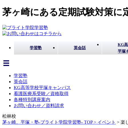
茅ヶ崎にある定期試験対策に定
KG
学習塾
英会話
平塚
学習塾
英会話
KG高等学校平塚キャンパス
看護医療系受験／資格取得
各種特別講座案内
お問い合わせ／資料請求
松林校
茅ヶ崎、平塚・塾-ブライト学院学習塾- TOP >
イベント
>
楽