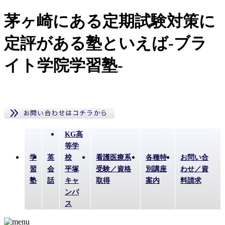
茅ヶ崎にある定期試験対策に
定評がある塾といえば-ブラ
イト学院学習塾-
KG高
等学
学
英
校
看護医療系
各種特
お問い合
習
会
平塚
受験／資格
別講座
わせ／資
塾
話
キャ
取得
案内
料請求
ンパ
ス