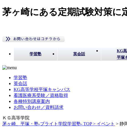
茅ヶ崎にある定期試験対策に定
KG
学習塾
英会話
平塚
学習塾
英会話
KG高等学校平塚キャンパス
看護医療系受験／資格取得
各種特別講座案内
お問い合わせ／資料請求
ＫＧ高等学院
茅ヶ崎、平塚・塾-ブライト学院学習塾- TOP >
イベント
>
静