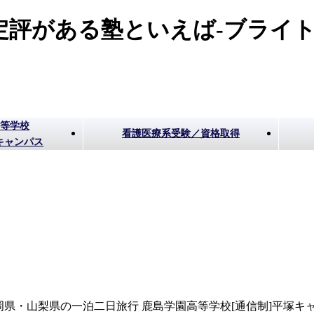
評がある塾といえば-ブライト
高等学校
看護医療系受験／資格取得
キャンパス
岡県・山梨県の一泊二日旅行 鹿島学園高等学校[通信制]平塚キ