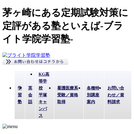
茅ヶ崎にある定期試験対策に
定評がある塾といえば-ブラ
イト学院学習塾-
KG高
等学
学
英
校
看護医療系
各種特
お問い合
習
会
平塚
受験／資格
別講座
わせ／資
塾
話
キャ
取得
案内
料請求
ンパ
ス