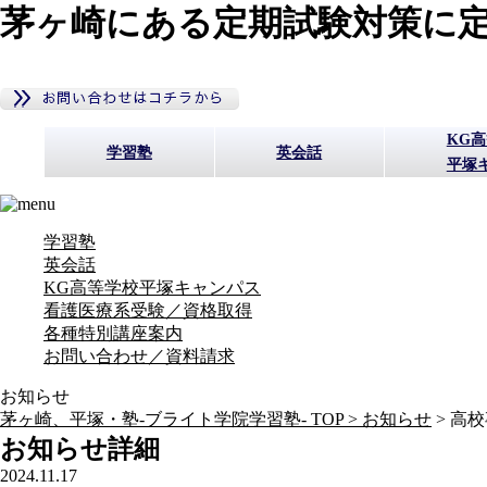
茅ヶ崎にある定期試験対策に定
KG
学習塾
英会話
平塚
学習塾
英会話
KG高等学校平塚キャンパス
看護医療系受験／資格取得
各種特別講座案内
お問い合わせ／資料請求
お知らせ
茅ヶ崎、平塚・塾-ブライト学院学習塾- TOP >
お知らせ
>
高校
お知らせ詳細
2024.11.17