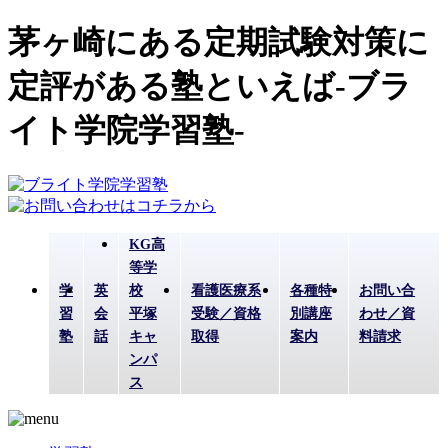
茅ヶ崎にある定期試験対策に
定評がある塾といえば-ブラ
イト学院学習塾-
KG高
等学
学
英
校
看護医療系
各種特
お問い合
習
会
平塚
受験／資格
別講座
わせ／資
塾
話
キャ
取得
案内
料請求
ンパ
ス