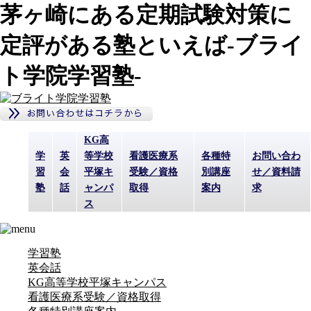
茅ヶ崎にある定期試験対策に
定評がある塾といえば-ブライ
ト学院学習塾-
KG高
学
英
等学校
看護医療系
各種特
お問い合わ
習
会
平塚キ
受験／資格
別講座
せ／資料請
塾
話
ャンパ
取得
案内
求
ス
学習塾
英会話
KG高等学校平塚キャンパス
看護医療系受験／資格取得