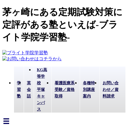
茅ヶ崎にある定期試験対策に
定評がある塾といえば-ブラ
イト学院学習塾-
KG高
等学
学
英
校
看護医療系
各種特
お問い合
習
会
平塚
受験／資格
別講座
わせ／資
塾
話
キャ
取得
案内
料請求
ンパ
ス