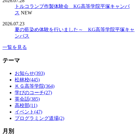
2026.07.28
トルコランプ作製体験会 KG高等学院平塚キャンパ
ス
NEW
2026.07.23
夏の藍染め体験を行いました～ KG高等学院平塚キャ
ンパス
一覧を見る
テーマ
お知らせ(393)
松林校(445)
ＫＧ高等学院(364)
学びのコーチ(27)
英会話(385)
高校部(11)
イベント(47)
プログラミング道場(2)
月別