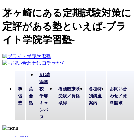
茅ヶ崎にある定期試験対策に
定評がある塾といえば-ブラ
イト学院学習塾-
KG高
等学
学
英
校
看護医療系
各種特
お問い合
習
会
平塚
受験／資格
別講座
わせ／資
塾
話
キャ
取得
案内
料請求
ンパ
ス