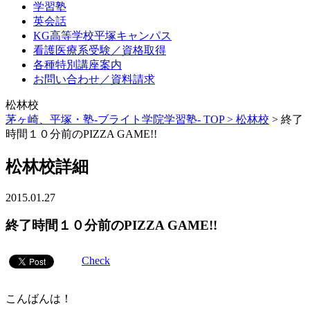
学習塾
英会話
KG高等学校平塚キャンパス
看護医療系受験／資格取得
各種特別講座案内
お問い合わせ／資料請求
松林校
茅ヶ崎、平塚・塾-ブライト学院学習塾- TOP >
松林校
>
終了
時間１０分前のPIZZA GAME!!
松林校詳細
2015.01.27
終了時間１０分前のPIZZA GAME!!
Check
こんばんは！