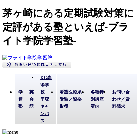
茅ヶ崎にある定期試験対策に
定評がある塾といえば-ブラ
イト学院学習塾-
KG高
等学
学
英
校
看護医療系
各種特
お問い合
習
会
平塚
受験／資格
別講座
わせ／資
塾
話
キャ
取得
案内
料請求
ンパ
ス